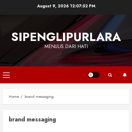
Skip
August 9, 2026
12:07:52 PM
to
content
SIPENGLIPURLARA
MENULIS DARI HATI
Primary
Menu
Home
brand messaging
brand messaging