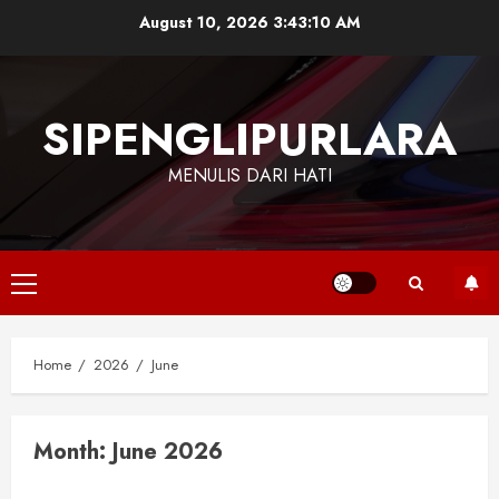
Skip
August 10, 2026
3:43:11 AM
to
content
SIPENGLIPURLARA
MENULIS DARI HATI
Primary
Menu
Home
2026
June
Month:
June 2026