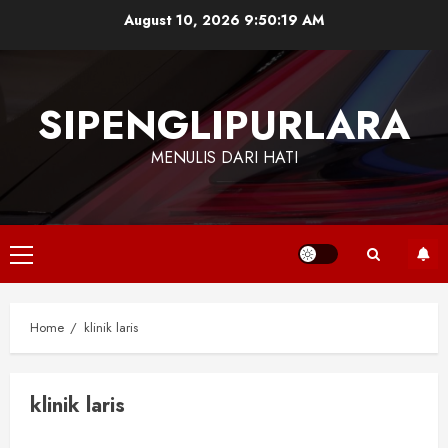
Skip
August 10, 2026
9:50:19 AM
to
content
SIPENGLIPURLARA
MENULIS DARI HATI
Primary
Menu
Home
klinik laris
klinik laris